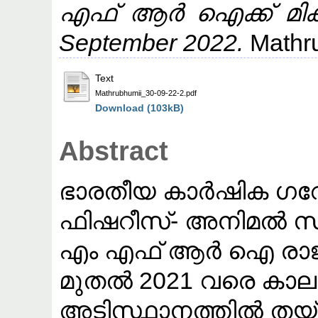
എഫ് ആർ ഐക്ക് മികവ്
September 2022.
Mathr
Text
Mathrubhumii_30-09-22-2.pdf
Download (103kB)
Abstract
ഭാരതീയ കാർഷിക 
ഫിഷറീസ്- അനിമൽ സ
എം എഫ് ആർ ഐ രാജ്യത
മുതൽ 2021 വരെ കാ
അടിസ്ഥാനത്തിൽ തയ്യ