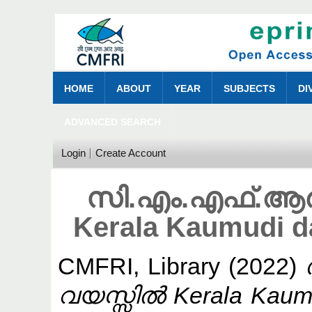
HOME
ABOUT
YEAR
SUBJECTS
DI
ADVANCED SEARCH
Login
Create Account
സി.എം.എഫ്.ആർ
Kerala Kaumudi d
CMFRI, Library
(2022)
വയസ്സിൽ Kerala Kaumud