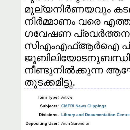
മൂല്യനിർണയവും കട
നിർമ്മാണം വരെ എത്തി 
ഗവേഷണ പ്രവർത്തനങ്ങ
സിഎംഎഫ്ആർഐ പ്ലാ
ജൂബിലിയോടനുബന്ധിച്
നീണ്ടുനിൽക്കുന്ന ആ
തുടക്കമിട്ടു.
Item Type:
Article
Subjects:
CMFRI News Clippings
Divisions:
Library and Documentation Centre
Depositing User:
Arun Surendran